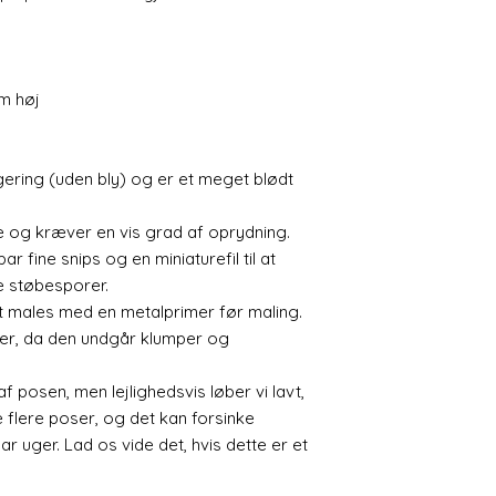
m høj
egering (uden bly) og er et meget blødt
ne og kræver en vis grad af oprydning.
par fine snips og en miniaturefil til at
e støbesporer.
æt males med en metalprimer før maling.
er, da den undgår klumper og
 posen, men lejlighedsvis løber vi lavt,
ve flere poser, og det kan forsinke
 uger. Lad os vide det, hvis dette er et