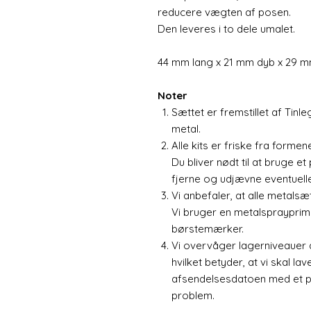
reducere vægten af posen.
Den leveres i to dele umalet.
44 mm lang x 21 mm dyb x 29 m
Noter
Sættet er fremstillet af Tinl
metal.
Alle kits er friske fra forme
Du bliver nødt til at bruge et 
fjerne og udjævne eventuell
Vi anbefaler, at alle metals
Vi bruger en metalsprayprim
børstemærker.
Vi overvåger lagerniveauer af
hvilket betyder, at vi skal la
afsendelsesdatoen med et par
problem.