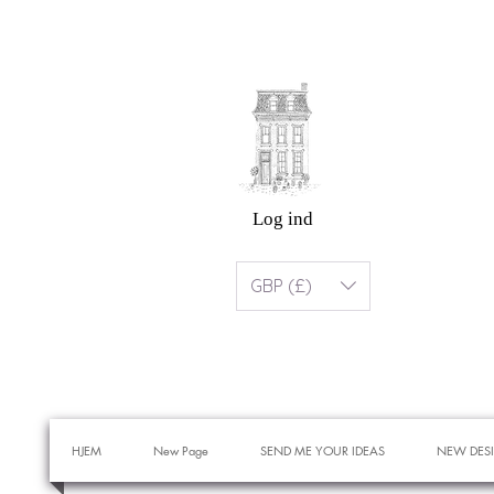
Log ind
GBP (£)
HJEM
New Page
SEND ME YOUR IDEAS
NEW DES