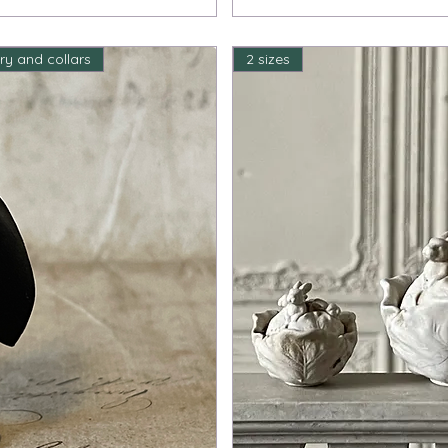
lry and collars
2 sizes