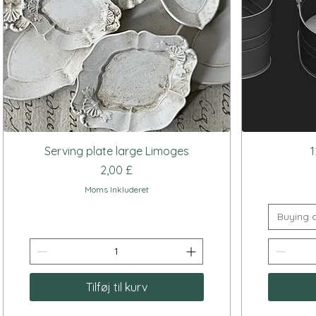
Hurtigvisning
Serving plate large Limoges
Pris
2,00 £
Moms Inkluderet
Buying 
Tilføj til kurv