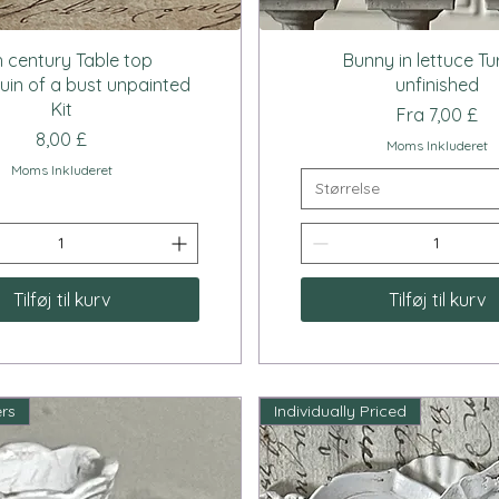
Hurtigvisning
Hurtigvisning
h century Table top
Bunny in lettuce T
in of a bust unpainted
unfinished
Kit
Salgspris
Fra
7,00 £
Pris
8,00 £
Moms Inkluderet
Moms Inkluderet
Størrelse
Tilføj til kurv
Tilføj til kurv
ers
Individually Priced