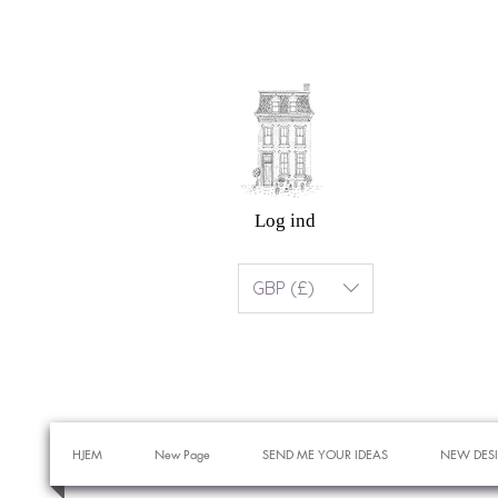
Log ind
GBP (£)
HJEM
New Page
SEND ME YOUR IDEAS
NEW DES