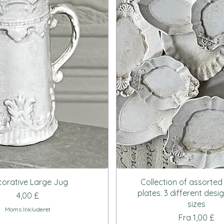
Hurtigvisning
Hurtigvisning
orative Large Jug
Collection of assorted
plates. 3 different desi
Pris
4,00 £
sizes
Moms Inkluderet
Salgspris
Fra
1,00 £