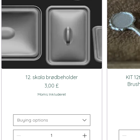
Hurtigvisning
12. skala brødbeholder
KIT 12
Brush
Pris
3,00 £
Moms Inkluderet
Buying options