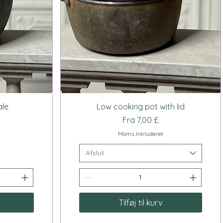
Hurtigvisning
ale
Low cooking pot with lid
Salgspris
Fra
7,00 £
Moms Inkluderet
Afslut
Tilføj til kurv