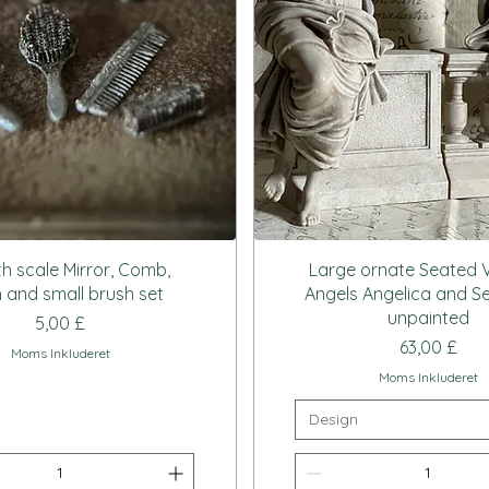
Hurtigvisning
Hurtigvisning
th scale Mirror, Comb,
Large ornate Seated V
 and small brush set
Angels Angelica and S
unpainted
Pris
5,00 £
Pris
63,00 £
Moms Inkluderet
Moms Inkluderet
Design