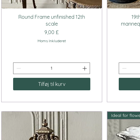
Hurtigvisning
Round Frame unfinished 12th
19t
scale
mannequ
Pris
9,00 £
Moms Inkluderet
Tilføj til kurv
Ideal for flow