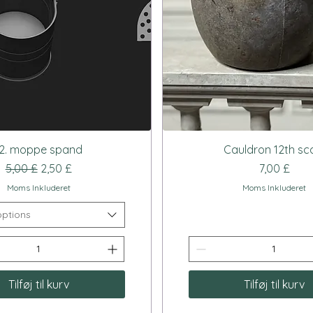
Hurtigvisning
Hurtigvisning
12. moppe spand
Cauldron 12th sc
Regulær pris
Salgspris
Pris
5,00 £
2,50 £
7,00 £
Moms Inkluderet
Moms Inkluderet
options
Tilføj til kurv
Tilføj til kurv