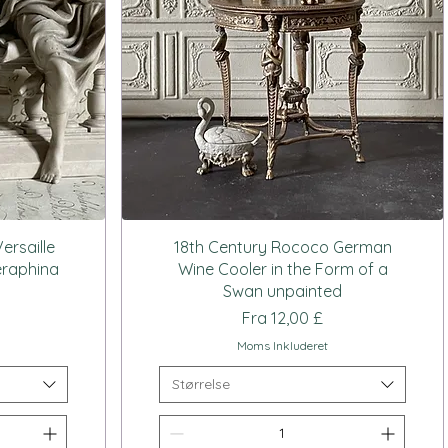
Hurtigvisning
ersaille
18th Century Rococo German
eraphina
Wine Cooler in the Form of a
Swan unpainted
Salgspris
Fra
12,00 £
Moms Inkluderet
Størrelse