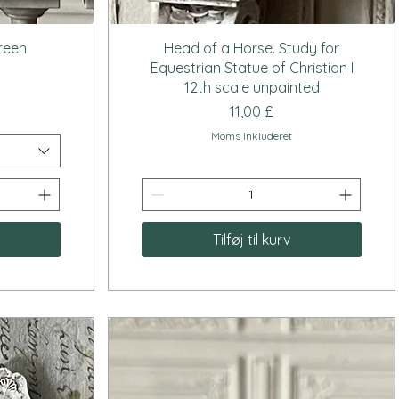
Hurtigvisning
ureen
Head of a Horse. Study for
Equestrian Statue of Christian I
12th scale unpainted
Pris
11,00 £
Moms Inkluderet
Tilføj til kurv