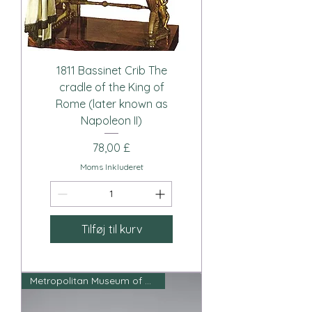
1811 Bassinet Crib The
cradle of the King of
Rome (later known as
Napoleon II)
Pris
78,00 £
Moms Inkluderet
Tilføj til kurv
Metropolitan Museum of Art