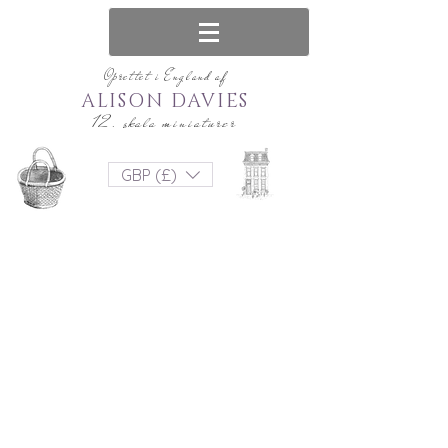
Oprettet i England af
ALISON DAVIES
12. skala miniaturer
GBP (£)