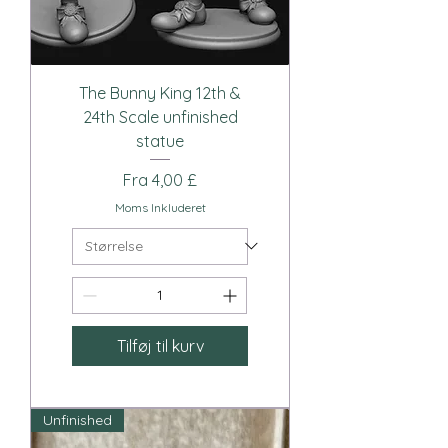
The Bunny King 12th &
24th Scale unfinished
statue
Salgspris
Fra
4,00 £
Moms Inkluderet
Tilføj til kurv
Unfinished