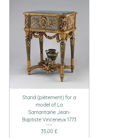
Stand (piètement) for a
model of La
Samaritaine Jean-
Baptiste Vinceneux 1773
Pris
35,00 £