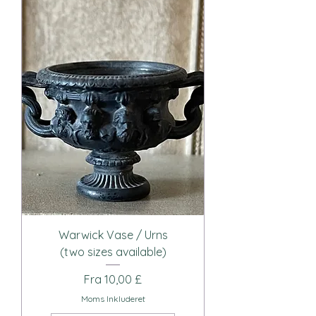
Warwick Vase / Urns
(two sizes available)
Salgspris
Fra
10,00 £
Moms Inkluderet