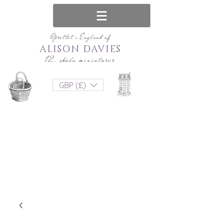
Oprettet i England af
ALISON DAVIES
12. skala miniaturer
GBP (£)