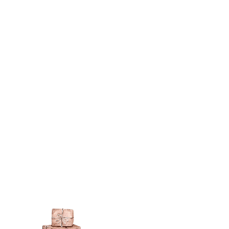
og tekstur og afslutte med en
, er alle maling fine - jeg har
n maling, der ikke vil klæbe til
bruge maling i en dåse, emulsion,
ere.
s direkte på harpiksoverfladen.
r, du ønsker at forgylde med
til let brug), lad dem blive
 derefter overfladen med
imiteret bladguld).
røve at bruge en forgyldt maling,
bristolmaling. Jeg finder, at
 oxidere og blive grønne,
seglet.
ldne din maling, kan du prøve en
er en vidunderlig mørk brun voks,