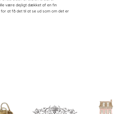
gennemsigtig farve 
lle være dejligt dækket af en fin
voks.
 for at få det til at se ud som om det er
Hvis du bruger maling
endnu ikke mødt noge
overfladen. Du kan 
akryl, olier og så vid
Forgyldt
Guldblad kan påføre
Mal først de område
guldstørrelse (akryl 
klæbrige og forgyld
hollandsk metal (et 
Alternativt kan du p
f.eks.
Liberon-
eller 
forgyldte vokser kan
medmindre de er for
Aldring
Hvis du ønsker at æ
af disse to metoder:
Annie sloane
lav