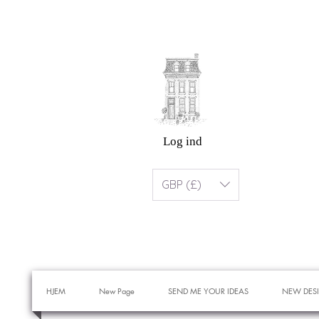
Log ind
GBP (£)
HJEM
New Page
SEND ME YOUR IDEAS
NEW DES