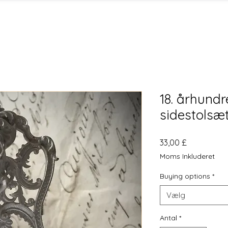
18. århundr
sidestolsæt
Pris
33,00 £
Moms Inkluderet
Buying options
*
Vælg
Antal
*