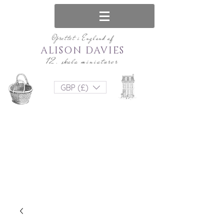
Oprettet i England af
ALISON DAVIES
12. skala miniaturer
GBP (£)