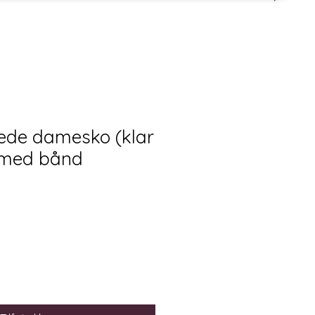
rede damesko (klar
) med bånd