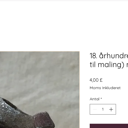
18. århund
til maling
Pris
4,00 £
Moms Inkluderet
Antal
*