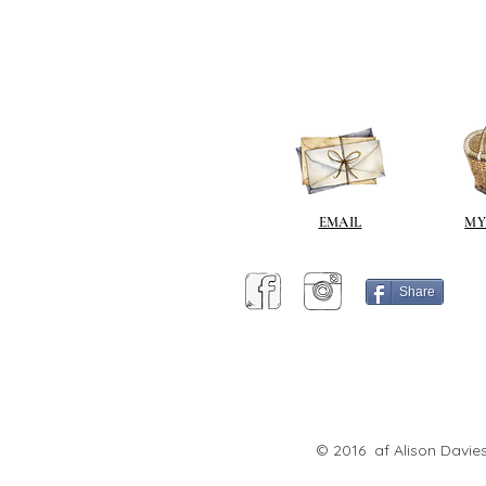
EMAIL
MY
Share
© 2016 af Alison Davies