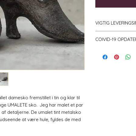
VIGTIG LEVERINGS
Vær opmærksom på, 
COIVID-19 OPDATE
mængde lager og l
bestille, og derfor
Bemærk på
den n
10 arbejdsdage.
Jeg har for nylig 
uset antal ordrer.
kurererne kæmper
leveringstiden san
end normalt.
llet damesko fremstillet i tin og klar til
tage UMALETE sko. Jeg har malet et par
e af detaljerne. De umalet tint metalsko
t udseende at være hule, fyldes de med