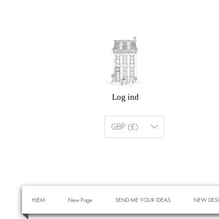
Log ind
GBP (£)
HJEM
New Page
SEND ME YOUR IDEAS
NEW DES