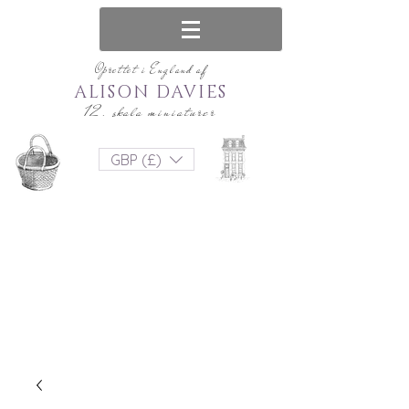
Oprettet i England af
ALISON DAVIES
12. skala miniaturer
GBP (£)