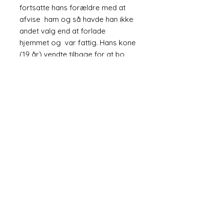
fortsatte hans forældre med at
afvise ham og så havde han ikke
andet valg end at forlade
hjemmet og var fattig. Hans kone
(19 år) vendte tilbage for at bo
hos sine forældre.
Det er mit håb, at jeg kan støtte
Mozammel og hjælpe ham i hans
liv. Vi har allerede gjort nogle
store fremskridt. Han har nu en
lille lejlighed, som er ren, sikker og
tør og har vand og elektricitet.
Væggene er pudset (i
modsætning til bar mursten eller
bølgepap). Vi leverer langsomt
midlerne til at forsyne det med det
grundlæggende, herunder en
seng, køleskab (en kæmpe
luksus) og det væsentlige og