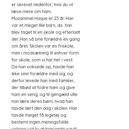
er skrevet nedenfor, hvis du vil
læse mere om ham.
Mozammel Haque er 23 år. Han
var et meget lille barn, da han
blev taget til en skole og efterladt
der. Han så sine forældre en gang
om året. Skolen var en friskole,
men i modsætning til enhver form
for skole, som vi har her i vest.
Da han voksede op, havde han
ikke sine forældre med sig, og
derfor levede han med familier,
der tilbød at fodre ham og give
ham en seng, og til gengæld ville
han lære deres børn, hvad han
havde lært den dag i skolen. Han
havde meget få legetøj og
bestemt ingen meningsfulde
voksne i sit liv at henvende sig til,