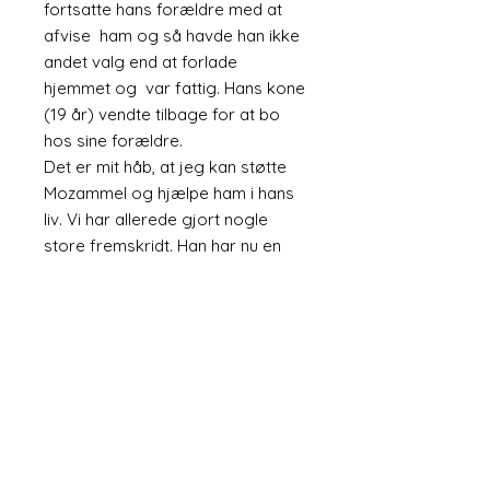
fortsatte hans forældre med at
afvise ham og så havde han ikke
andet valg end at forlade
hjemmet og var fattig. Hans kone
(19 år) vendte tilbage for at bo
hos sine forældre.
Det er mit håb, at jeg kan støtte
Mozammel og hjælpe ham i hans
liv. Vi har allerede gjort nogle
store fremskridt. Han har nu en
lille lejlighed, som er ren, sikker og
tør og har vand og elektricitet.
Væggene er pudset (i
modsætning til bar mursten eller
bølgepap). Vi leverer langsomt
midlerne til at forsyne det med det
grundlæggende, herunder en
seng, køleskab (en kæmpe
luksus) og det væsentlige og