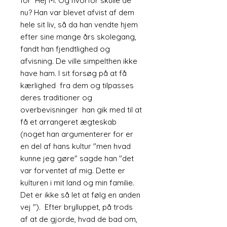
for Hej M. Og hvorfor skulle de
nu? Han var blevet afvist af dem
hele sit liv, så da han vendte hjem
efter sine mange års skolegang,
fandt han fjendtlighed og
afvisning. De ville simpelthen ikke
have ham. I sit forsøg på at få
kærlighed fra dem og tilpasses
deres traditioner og
overbevisninger han gik med til at
få et arrangeret ægteskab
(noget han argumenterer for er
en del af hans kultur "men hvad
kunne jeg gøre" sagde han "det
var forventet af mig. Dette er
kulturen i mit land og min familie.
Det er ikke så let at følg en anden
vej "). Efter brylluppet, på trods
af at de gjorde, hvad de bad om,