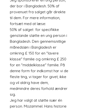
Jeg sponsorerer en ung person,
der bor i Bangladesh. 50% af
provenuet fra salget går direkte
til dem. For mere information,
fortsæt med at læse:
50% af salget for specifikke
genstande støtte en ung person i
Bangladesh. Den gennemsnitlige
månedsløn i Bangladesh er
omkring £ 150 for en "lavere
klasse" familie og omkring £ 250
for en "middelklasse" familie. På
denne form for indkomst har vi de
fleste ting, vi tager for givet, ikke
og vil aldrig have dem,
medmindre deres forhold ændrer
sig.
Jeg har valgt at støtte især én
person. Mozammel. Hans historie