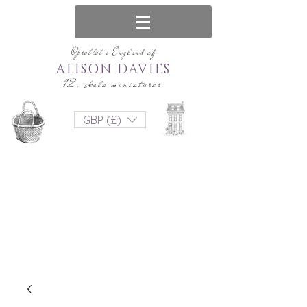
Oprettet i England af
ALISON DAVIES
12. skala miniaturer
GBP (£)