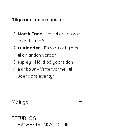
Tilgængelige designs er:
North Face
- en robust støvle
lavet til at gå
Outlander
- En skotsk hyldest
til en anden verden
Ripley
- Hård på ydersiden
Barbour
- Vintervarmer til
udendørs eventyr
Målinger
Fransk Trumeau Spejl ca. 7 cm
RETUR- OG
bred x 12,5 cm høj
TILBAGEBETALINGSPOLITIK
Kvinder talpe mannequin total
højde ca 4,5 "til 5"