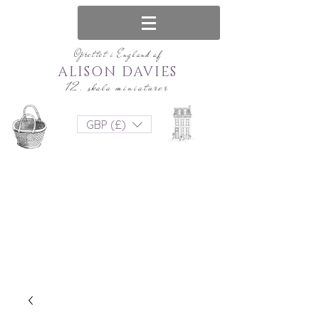
Oprettet i England af
ALISON DAVIES
12. skala miniaturer
GBP (£)