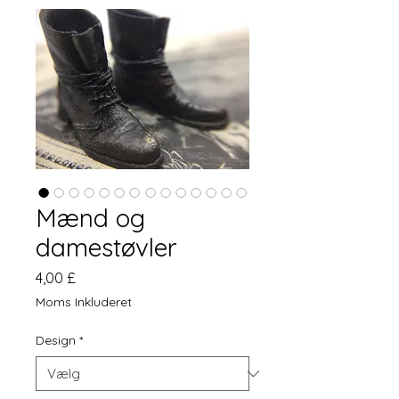
Mænd og
damestøvler
Pris
4,00 £
Moms Inkluderet
Design
*