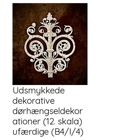
Udsmykkede
dekorative
dørhængseldekor
ationer (12. skala)
ufærdige (B4/I/4)