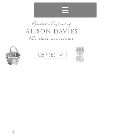
Oprettet i England af
ALISON DAVIES
12. skala miniaturer
GBP (£)