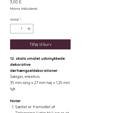
Pris
3,00 £
Moms Inkluderet
Antal
*
Tilføj til kurv
12. skala umalet udsmykkede
dekorative
dørhængseldekorationer
Sælges enkeltvis
35 mm lang x 27 mm høj x 1,25 mm
tyk
Noter
Sættet er fremstillet af
Tinlegering (uden bly) og er et