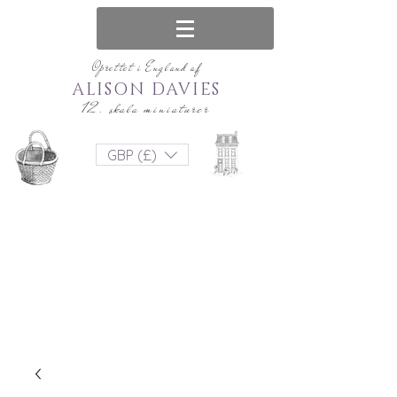
Oprettet i England af
ALISON DAVIES
12. skala miniaturer
GBP (£)