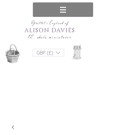
Oprettet i England af
ALISON DAVIES
12. skala miniaturer
GBP (£)