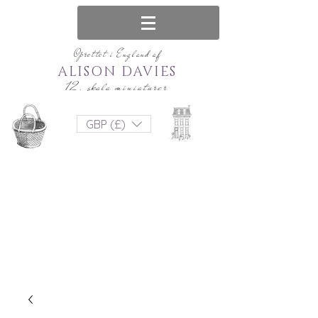
Oprettet i England af
ALISON DAVIES
12. skala miniaturer
GBP (£)